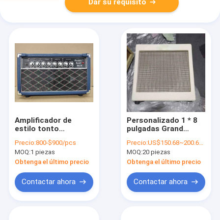
Dar su requisito
Amplificador de
Personalizado 1 * 8
estilo tonto
pulgadas Grand
sobrecarga especial
Boutique 5W Clase A
Precio:
800-$900/pcs
Precio:
US$150.68~200.68/pcs
G-OTS Mini Guitar
de válvula estilo
MOQ:
1 piezas
MOQ:
20 piezas
Amplificador de
vintage Tweed
cabeza JJ Tubos con
Blanco Negro Tolex
Obtenga el último precio
Obtenga el último precio
bucle en azul Tolex
Guitar Amplificador
VOX Grill Tejido
Tubo Amp Combo
Contactar ahora
Contactar ahora