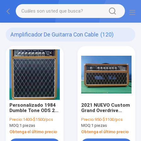
Amplificador De Guitarra Con Cable
(120)
Personalizado 1984
2021 NUEVO Custom
Dumble Tone ODS 20
Grand Overdrive
Combo Grand
Amplificador especial
Precio:
1400-$1500/pcs
Precio:
950-$1100/pcs
Overdrive Amp con
de guitarra 50W con
MOQ:
1 piezas
MOQ:
1 piezas
V30 Altavoz
bucle Marrón Tolex
Overdrive Especial
JJ Tubos estilo
Obtenga el último precio
Obtenga el último precio
por Grand SSS Amp
tonto