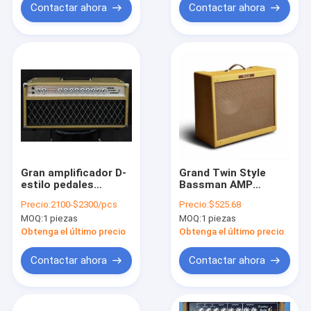
Combos de cabeza
Contactar ahora
Contactar ahora
Gran amplificador D-
Grand Twin Style
estilo pedales
Bassman AMP
SSS100 Cantante de
Modelo 5e8 Tweed
Precio:
2100-$2300/pcs
Precio:
$525.68
cuerdas de acero
Amplificador Combo
MOQ:
1 piezas
MOQ:
1 piezas
con ganancia FET,
40W Volumen
volumen, treble,
Controles de
Obtenga el último precio
Obtenga el último precio
medio, bajo, alto,
presencia de bajo
bajo, enviar,
agudo
Contactar ahora
Contactar ahora