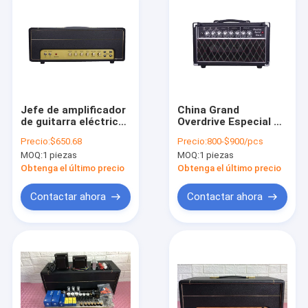
Jefe de amplificador
China Grand
de guitarra eléctrica
Overdrive Especial G-
con cable de mano
OTS Mini Guitar
Precio:
$650.68
Precio:
800-$900/pcs
JTM45N
Amplifier Head JJ
MOQ:
1 piezas
MOQ:
1 piezas
personalizado 50W
Tubos 2 x EL84
en negro con 12AX7 *
Potencia 3 x 12ax7
Obtenga el último precio
Obtenga el último precio
3, EL34 * 2,5AR4 * 1
Preamplificador con
bucle
bucle
Contactar ahora
Contactar ahora
Inicio
Productos
Sobre nosotros