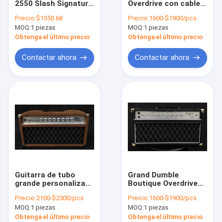
2550 Slash Signature
Overdrive con cable
Amplificador de guitarra acústica
Tipo 50W Guitar Amp
de mano especial
Precio:
$1550.68
Precio:
1600-$1900/pcs
Head Un gabinete de
ODS50 Amp Head
MOQ:
Amplificador de bajo
1 piezas
MOQ:
1 piezas
serpientes de primer
50W en negro o
nivel con ECC83s * 3,
marrón Tolex
Obtenga el último precio
Obtenga el último precio
EL 34 * 2
Custom Faceplate
Tejido para la parrilla del altavoz
está disponible
Contactar ahora
Contactar ahora
Gabinete de amplificador personalizado
Las demás
Guitarra de tubo
Grand Dumble
grande personalizada
Boutique Overdrive
AMP cabeza 100W
con cable de mano
Precio:
2100-$2300/pcs
Precio:
1600-$1900/pcs
tono tonto SSS
especial ODS50 Amp
MOQ:
1 piezas
MOQ:
1 piezas
Acero de cuerda
Head 50W en negro la
amplificador de
placa frontal
Obtenga el último precio
Obtenga el último precio