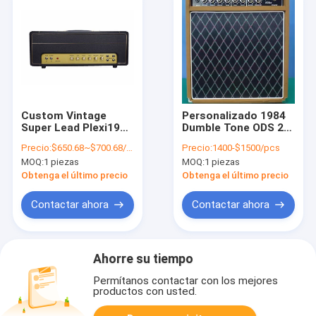
Custom Vintage
Personalizado 1984
Super Lead Plexi1959
Dumble Tone ODS 20
Guitarra con cable de
Combo Grand
Precio:
$650.68~$700.68/pcs
Precio:
1400-$1500/pcs
mano AMP 50W
Overdrive Amp con
MOQ:
1 piezas
MOQ:
1 piezas
Acepta la
V30 Altavoz
personalización del
Overdrive Especial
Obtenga el último precio
Obtenga el último precio
bajo de guitarra
por Grand SSS Amp
Combos de cabeza
Contactar ahora
Contactar ahora
Ahorre su tiempo
Permítanos contactar con los mejores
productos con usted.