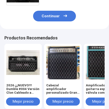
bajo, alto, bajo, enviar,
Continuar
Productos Recomendados
2026 ¡¡¡NUEVO!!!
Cabezal
Amplificador 
Dumble #004 Versión
amplificador
guitarra espec
Clon Cableado a
personalizado Grand
válvula combi
Mano Amplificador
ODR Overdrive
con amplificad
de Guitarra de Tubo
Reverb cableado a
tipo Celestion
Mejor precio
Mejor precio
Mejor pre
SSS20-Steel String
mano de 20 vatios
ODS20c de Gra
Singer SSS Tube
con ante morado,
Tubes, Suede B