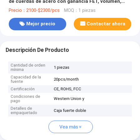
de cuerdas de acero con ganancia FET, volumen,
treble, medio, bajo, alto, bajo, enviar,
Precio：2100-$2300/pcs
MOQ：1 piezas
Mejor precio
Contactar ahora
Descripción De Producto
Cantidad de orden
1 piezas
mínima
Capacidad de la
20pcs/month
fuente
Certificación
CE, ROHS, FCC
Condiciones de
Western Union y
pago
Detalles de
Caja fuerte doble
empaquetado
Vea más