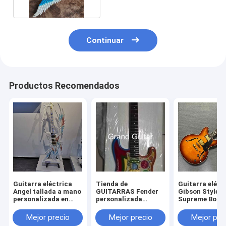
Continuar
Productos Recomendados
Guitarra eléctrica
Tienda de
Guitarra eléct
Angel tallada a mano
GUITARRAS Fender
Gibson Style E
personalizada en
personalizada
Supreme Bour
color blanco con luz
George Harrison
Burst personal
LED, SOLO UNA EN
Rocky Masterbuilt
cuerpo semihu
Mejor precio
Mejor precio
Mejor pre
STOCK
P.Waller Guitarra
Jazz