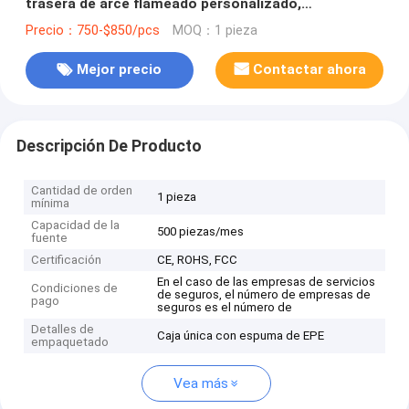
trasera de arce flameado personalizado,
incrustaciones de abulón y acabado azul sunburst
Precio：750-$850/pcs
MOQ：1 pieza
Mejor precio
Contactar ahora
Descripción De Producto
Cantidad de orden
1 pieza
mínima
Capacidad de la
500 piezas/mes
fuente
Certificación
CE, ROHS, FCC
En el caso de las empresas de servicios
Condiciones de
de seguros, el número de empresas de
pago
seguros es el número de
Detalles de
Caja única con espuma de EPE
empaquetado
Vea más