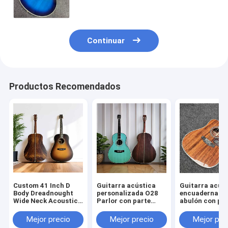
incrustaciones de abulón y acabado
azul sunburst
Continuar
Productos Recomendados
Custom 41 Inch D
Guitarra acústica
Guitarra acúst
Body Dreadnought
personalizada O28
encuadernació
Wide Neck Acoustic
Parlor con parte
abulón con pa
Guitar with Solid
trasera de
trasera sólida
Cocobolo Back Sides
palisandro macizo
personalizada
Mejor precio
Mejor precio
Mejor pre
con tuerca de 45 mm
6/12 cuerdas 