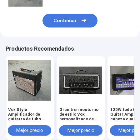
graves, medios, volumen,
reverberación
Continuar
Productos Recomendados
Vox Style
Gran tren nocturno
120W todo tub
Amplificador de
de estilo Vox
Guitar Amplif
guitarra de tubo
personalizado de
cabeza cuatro
completo Combo
15/5 vatios cabeza
canales Guita
15W con
de amplificador de
AMP HI GAIN 
Mejor precio
Mejor precio
Mejor pre
reverberación 1 * 10
tubos 12ax7 tubos
AMPs profesio
Eminencia altavoz
EL84
limpio Crunch