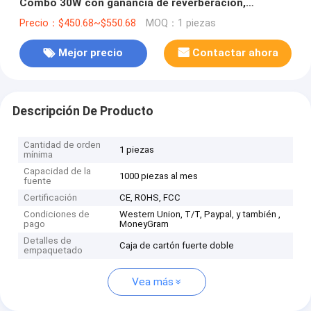
Combo 30W con ganancia de reverberación,
interruptor de grasa, agudos, graves, medios,
Precio：$450.68~$550.68
MOQ：1 piezas
volumen, reverberación
Mejor precio
Contactar ahora
Descripción De Producto
Cantidad de orden
1 piezas
mínima
Capacidad de la
1000 piezas al mes
fuente
Certificación
CE, ROHS, FCC
Condiciones de
Western Union, T/T, Paypal, y también ,
pago
MoneyGram
Detalles de
Caja de cartón fuerte doble
empaquetado
Vea más